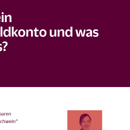
ein
ldkonto und was
s?
paren
schwein”