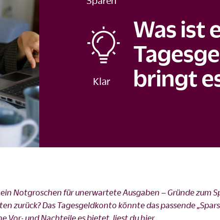
Sparen
Was ist 
Tagesge
bringt e
ch ein Notgroschen für unerwartete Ausgaben – Gründe zum S
besten zurück? Das Tagesgeldkonto könnte das passende „Spar
 Vor- und Nachteile es bietet, liest du hier.