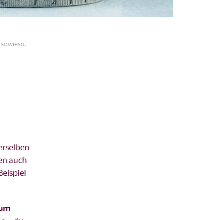
 sowieso.
erselben
ben auch
eispiel
zum