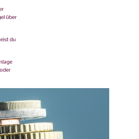
er
gel über
eist du
inlage
 oder