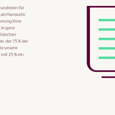
rundstein für
als Hanseatic
erung ihrer
 in ganz
zösischen
r, der 75 % der
ute unsere
 mit 25 % ein