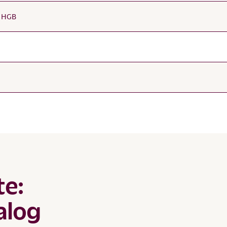
h HGB
te:
alog