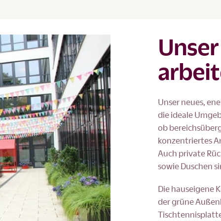
Unser
arbei
Unser neues, en
die ideale Umgeb
ob bereichsüberg
konzentriertes Ar
Auch private Rü
sowie Duschen si
Die hauseigene K
der grüne Außenb
Tischtennisplatt