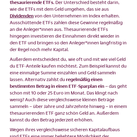
thesaurierende ETFs.
Der Unterschied besteht darin,
wie die ETFs mit dem Geld umgehen, das sie aus
Dividenden
von den Unternehmen im Index erhalten.
Ausschüttende ETFs zahlen diese Gewinne regelmäßig
an die Anleger*innen aus. Thesaurierende ETFs
hingegen investieren die Einnahmen direkt wieder in
den ETF und bringen so den Anleger*innen langfristig in
der Regel noch mehr Kapital.
Außerdem entscheidest du, wie oft und mit wie viel Geld
du ETF-Anteile kaufen möchtest. Zum Beispiel kannst du
eine einmalige Summe einzahlen und Geld sammeln
lassen. Alternativ zahlst du
regelmäßig einen
bestimmten Betrag in einen ETF-Sparplan ein –
das geht
schon mit 10 oder 25 Euro im Monat. Das klingt nach
wenig? Auch diese vergleichsweise kleinen Beträge
sammeln – über Jahre und Jahrzehnte hinweg – in einem
thesaurierenden ETF ganz schön Geld an. Außerdem
kannst du den Betrag jederzeit erhöhen.
Wegen ihres vergleichsweise sicheren Kapitalaufbaus
sind ETFs eine immer beliebtere Möglichkeit der