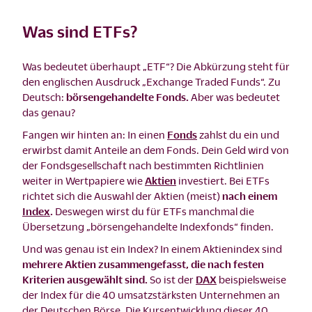
Was sind ETFs?
Was bedeutet überhaupt „ETF“? Die Abkürzung steht für
den englischen Ausdruck „Exchange Traded Funds“. Zu
Deutsch:
börsengehandelte Fonds.
Aber was bedeutet
das genau?
Fangen wir hinten an: In einen
Fonds
zahlst du ein und
erwirbst damit Anteile an dem Fonds. Dein Geld wird von
der Fondsgesellschaft nach bestimmten Richtlinien
weiter in Wertpapiere wie
Aktien
investiert. Bei ETFs
richtet sich die Auswahl der Aktien (meist)
nach einem
Index
.
Deswegen wirst du für ETFs manchmal die
Übersetzung „börsengehandelte Indexfonds“ finden.
Und was genau ist ein Index? In einem Aktienindex sind
mehrere Aktien zusammengefasst, die nach festen
Kriterien ausgewählt sind.
So ist der
DAX
beispielsweise
der Index für die 40 umsatzstärksten Unternehmen an
der Deutschen Börse. Die Kursentwicklung dieser 40