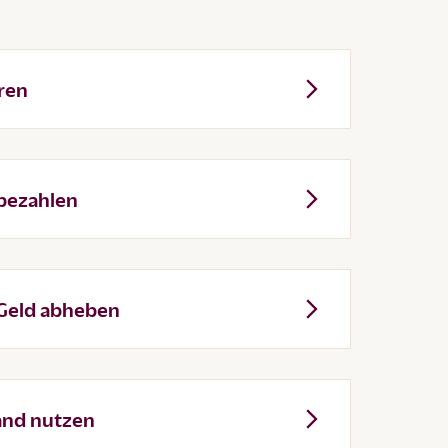
ren
 bezahlen
 Geld abheben
and nutzen