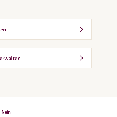
zen
verwalten
Nein