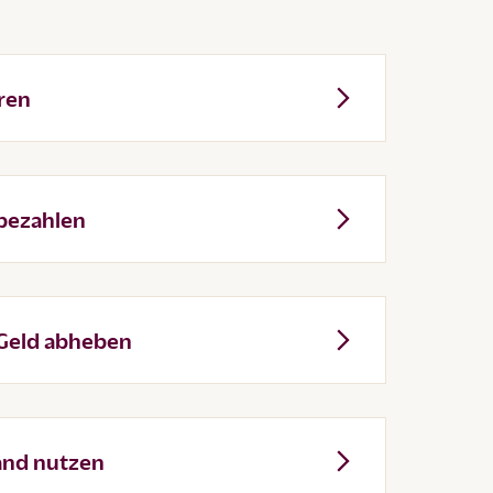
ren
 bezahlen
 Geld abheben
and nutzen