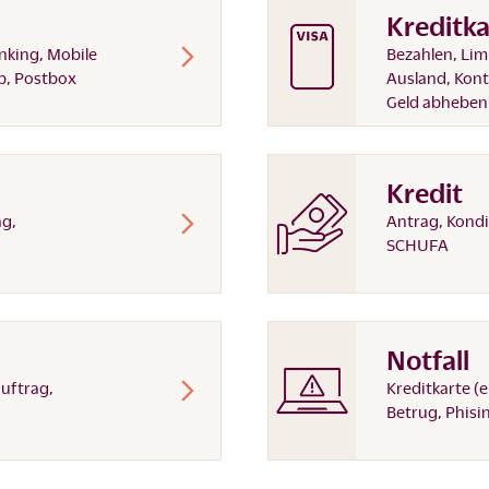
Kreditka
nking, Mobile
Bezahlen, Lim
p, Postbox
Ausland, Kon
Geld abheben
Kredit
ag,
Antrag, Kondi
SCHUFA
Notfall
auftrag,
Kreditkarte (
Betrug, Phisi