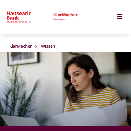
KlarMacher
Wissen