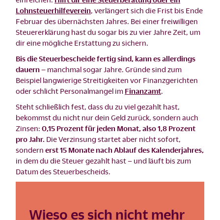
Lohnsteuerhilfeverein
, verlängert sich die Frist bis Ende
Februar des übernächsten Jahres. Bei einer freiwilligen
Steuererklärung hast du sogar bis zu vier Jahre Zeit, um
dir eine mögliche Erstattung zu sichern.
Bis die Steuerbescheide fertig sind, kann es allerdings
dauern –
manchmal sogar Jahre. Gründe sind zum
Beispiel langwierige Streitigkeiten vor Finanzgerichten
oder schlicht Personalmangel im
Finanzamt
.
Steht schließlich fest, dass du zu viel gezahlt hast,
bekommst du nicht nur dein Geld zurück, sondern auch
Zinsen:
0,15 Prozent für jeden Monat, also 1,8 Prozent
pro Jahr.
Die Verzinsung startet aber nicht sofort,
sondern
erst 15 Monate nach Ablauf des Kalenderjahres,
in dem du die Steuer gezahlt hast – und läuft bis zum
Datum des Steuerbescheids.
Wieso es sich nicht mehr