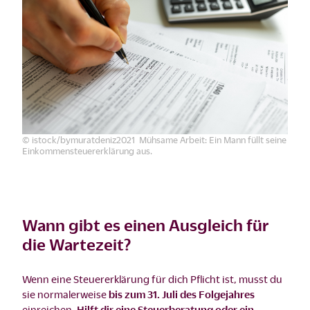
© istock/bymuratdeniz2021 Mühsame Arbeit: Ein Mann füllt seine
Einkommensteuererklärung aus.
Wann gibt es einen Ausgleich für
die Wartezeit?
Wenn eine Steuererklärung für dich Pflicht ist, musst du
sie normalerweise
bis zum 31. Juli des Folgejahres
einreichen.
Hilft dir eine Steuerberatung oder ein