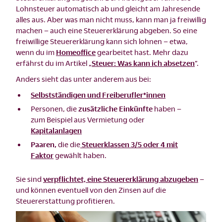
Lohnsteuer automatisch ab und gleicht am Jahresende
alles aus. Aber was man nicht muss, kann man ja freiwillig
machen – auch eine Steuererklärung abgeben. So eine
freiwillige Steuererklärung kann sich lohnen – etwa,
wenn du im
Homeoffice
gearbeitet hast. Mehr dazu
erfährst du im Artikel „
Steuer: Was kann ich absetzen
”.
Anders sieht das unter anderem aus bei:
Selbstständigen und Freiberufler*innen
Personen, die
zusätzliche Einkünfte
haben –
zum Beispiel aus Vermietung oder
Kapitalanlagen
Paaren,
die die
Steuerklassen 3/5 oder 4 mit
Faktor
gewählt haben.
Sie sind
verpflichtet, eine Steuererklärung abzugeben
–
und können eventuell von den Zinsen auf die
Steuererstattung profitieren.