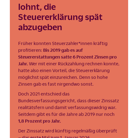
lohnt, die
Steuererklärung spät
abzugeben
Früher konnten Steuerzahler*innen kräftig
profitieren:
Bis 2019 gab es auf
Steuererstattungen satte 6 Prozent Zinsen pro
Jahr.
Wer mit einer Rückzahlung rechnen konnte,
hatte also einen Vorteil, die Steuererklärung
möglichst spät einzureichen. Denn so hohe
Zinsen gab es fast nirgendwo sonst.
Doch 2021 entschied das
Bundesverfassungsgericht, dass dieser Zinssatz
realitätsfern und damit verfassungswidrig war.
Seitdem gibt es für die Jahre ab 2019 nur noch
1,8 Prozent pro Jahr.
Der Zinssatz wird künftig regelmäßig überprüft
– das erste Mal zum 1. Januar 2026.