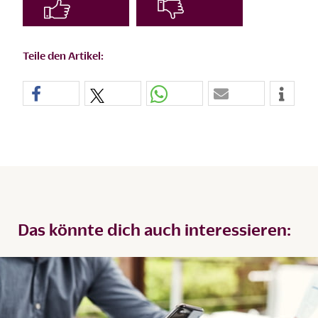
Teile den Artikel:
Das könnte dich auch interessieren: