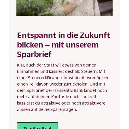
Entspannt in die Zukunft
blicken – mit unserem
Sparbrief
Klar, auch der Staat will etwas von deinen
Einnahmen und kassiert deshalb Steuern. Mit
einer Steuererklärung kannst du dir womöglich
einen Teil davon wieder zurückholen. Und mit
dem Sparbrief der Hanseatic Bank landet noch
mehr auf deinem Konto: Je nach Laufzeit
kassierst du attraktive oder noch attraktivere
Zinsen auf deine Spareinlagen.
Zum SparBrief