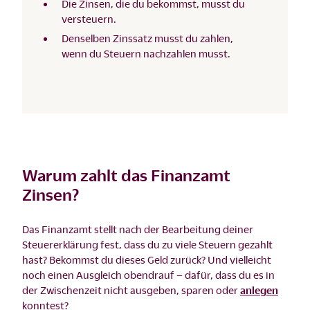
Die Zinsen, die du bekommst, musst du
versteuern.
Denselben Zinssatz musst du zahlen,
wenn du Steuern nachzahlen musst.
Warum zahlt das Finanzamt
Zinsen?
Das Finanzamt stellt nach der Bearbeitung deiner
Steuererklärung fest, dass du zu viele Steuern gezahlt
hast? Bekommst du dieses Geld zurück? Und vielleicht
noch einen Ausgleich obendrauf – dafür, dass du es in
der Zwischenzeit nicht ausgeben, sparen oder
anlegen
konntest?