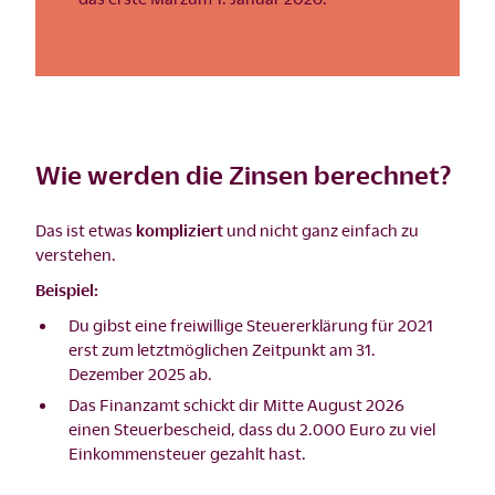
Wie werden die Zinsen berechnet?
Das ist etwas
kompliziert
und nicht ganz einfach zu
verstehen.
Beispiel:
Du gibst eine freiwillige Steuererklärung für 2021
erst zum letztmöglichen Zeitpunkt am 31.
Dezember 2025 ab.
Das Finanzamt schickt dir Mitte August 2026
einen Steuerbescheid, dass du 2.000 Euro zu viel
Einkommensteuer gezahlt hast.