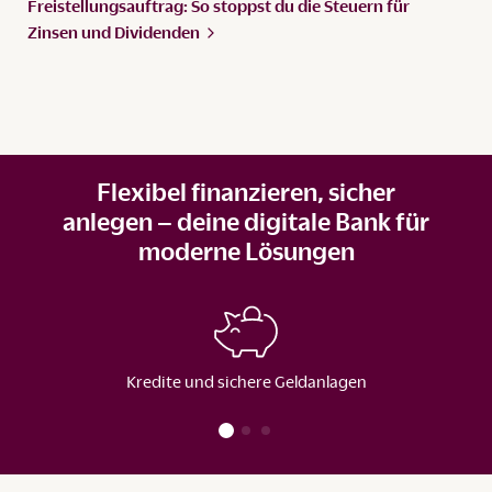
Freistellungsauftrag: So stoppst du die Steuern für
Zinsen und
Dividenden
Flexibel finanzieren, sicher
anlegen – deine digitale Bank für
moderne Lösungen
Kredite und sichere Geldanlagen