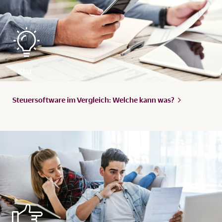
Steuersoftware im Vergleich: Welche kann
was?