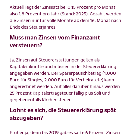
Aktuell liegt der Zinssatz bei 0,15 Prozent pro Monat,
also 1,8 Prozent pro Jahr (Stand: 2025). Gezahlt werden
die Zinsen nur für volle Monate ab dem 16. Monat nach
Ende des Steuerjahres.
Muss man Zinsen vom Finanzamt
versteuern?
Ja, Zinsen auf Steuererstattungen gelten als
Kapitaleinkünfte und müssen in der Steuererklärung
angegeben werden. Der Sparerpauschbetrag (1.000
Euro für Singles, 2.000 Euro für Verheiratete) kann
angerechnet werden. Auf alles darüber hinaus werden
25 Prozent Kapitalertragsteuer fällig plus Soli und
gegebenenfalls Kirchensteuer.
Lohnt es sich, die Steuererklärung spät
abzugeben?
Früher ja, denn bis 2019 gab es satte 6 Prozent Zinsen