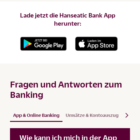
Lade jetzt die Hanseatic Bank App
herunter:
Fragen und Antworten zum
Banking
App & Online Banking
Umsätze & Kontoauszug
Persön
Wie kann ich mich in der App