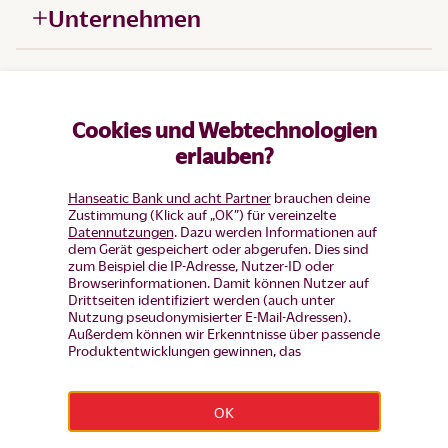
Unternehmen
Hilfe
Cookies und Webtechnologien
Produkte
erlauben?
Hanseatic Bank und acht Partner
brauchen deine
Zustimmung (Klick auf „OK”) für vereinzelte
Datennutzungen
. Dazu werden Informationen auf
dem Gerät gespeichert oder abgerufen. Dies sind
zum Beispiel die IP-Adresse, Nutzer-ID oder
Browserinformationen. Damit können Nutzer auf
Drittseiten identifiziert werden (auch unter
Nutzung pseudonymisierter E-Mail-Adressen).
Außerdem können wir Erkenntnisse über passende
Produktentwicklungen gewinnen, das
Nutzerverhalten auf einzelnen Seiten auswerten,
Widerruf erklären
Anzeigen und Inhalte messen um diese auf unsere
Besucher abzustimmen (d.h. Nutzer mit Inhalten
OK
und Werbung wiederansprechen, die noch keinen
Impressum
|
Datenschutz
|
Datenschutz-Einstellungen
|
Produkt-Antrag gestellt haben, aber auch Nutzer,
Barrierefreiheit