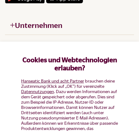
Unternehmen
Hilfe
Cookies und Webtechnologien
Produkte
erlauben?
Hanseatic Bank und acht Partner
brauchen deine
Zustimmung (Klick auf „OK”) für vereinzelte
Datennutzungen
. Dazu werden Informationen auf
dem Gerät gespeichert oder abgerufen. Dies sind
zum Beispiel die IP-Adresse, Nutzer-ID oder
Browserinformationen. Damit können Nutzer auf
Drittseiten identifiziert werden (auch unter
Nutzung pseudonymisierter E-Mail-Adressen).
Außerdem können wir Erkenntnisse über passende
Produktentwicklungen gewinnen, das
Nutzerverhalten auf einzelnen Seiten auswerten,
Widerruf erklären
Anzeigen und Inhalte messen um diese auf unsere