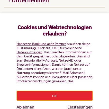
Hilfe
Cookies und Webtechnologien
Produkte
erlauben?
Hanseatic Bank und acht Partner
brauchen deine
Zustimmung (Klick auf „OK”) für vereinzelte
Datennutzungen
. Dazu werden Informationen auf
dem Gerät gespeichert oder abgerufen. Dies sind
zum Beispiel die IP-Adresse, Nutzer-ID oder
Browserinformationen. Damit können Nutzer auf
Drittseiten identifiziert werden (auch unter
Nutzung pseudonymisierter E-Mail-Adressen).
Außerdem können wir Erkenntnisse über passende
Produktentwicklungen gewinnen, das
Nutzerverhalten auf einzelnen Seiten auswerten,
Widerruf erklären
Anzeigen und Inhalte messen um diese auf unsere
Besucher abzustimmen (d.h. Nutzer mit Inhalten
OK
und Werbung wiederansprechen, die noch keinen
Impressum
|
Datenschutz
|
Datenschutz-Einstellungen
|
Produkt-Antrag gestellt haben, aber auch Nutzer,
Barrierefreiheit
die bereits Bestandskunden sind von
Ablehnen
Einstellungen
© Hanseatic Bank 2026