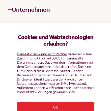
Unternehmen
Hilfe
Cookies und Webtechnologien
Produkte
erlauben?
Hanseatic Bank und acht Partner
brauchen deine
Zustimmung (Klick auf „OK”) für vereinzelte
Datennutzungen
. Dazu werden Informationen auf
dem Gerät gespeichert oder abgerufen. Dies sind
zum Beispiel die IP-Adresse, Nutzer-ID oder
Browserinformationen. Damit können Nutzer auf
Drittseiten identifiziert werden (auch unter
Nutzung pseudonymisierter E-Mail-Adressen).
Außerdem können wir Erkenntnisse über passende
Produktentwicklungen gewinnen, das
Nutzerverhalten auf einzelnen Seiten auswerten,
Widerruf erklären
Anzeigen und Inhalte messen um diese auf unsere
Besucher abzustimmen (d.h. Nutzer mit Inhalten
OK
und Werbung wiederansprechen, die noch keinen
Impressum
|
Datenschutz
|
Datenschutz-Einstellungen
|