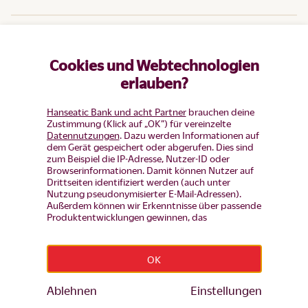
Hilfe
Cookies und Webtechnologien
Produkte
erlauben?
Hanseatic Bank und acht Partner
brauchen deine
Zustimmung (Klick auf „OK”) für vereinzelte
Datennutzungen
. Dazu werden Informationen auf
dem Gerät gespeichert oder abgerufen. Dies sind
zum Beispiel die IP-Adresse, Nutzer-ID oder
Browserinformationen. Damit können Nutzer auf
Drittseiten identifiziert werden (auch unter
Nutzung pseudonymisierter E-Mail-Adressen).
Außerdem können wir Erkenntnisse über passende
Produktentwicklungen gewinnen, das
Nutzerverhalten auf einzelnen Seiten auswerten,
Widerruf erklären
Anzeigen und Inhalte messen um diese auf unsere
Besucher abzustimmen (d.h. Nutzer mit Inhalten
OK
und Werbung wiederansprechen, die noch keinen
Impressum
|
Datenschutz
|
Datenschutz-Einstellungen
|
Produkt-Antrag gestellt haben, aber auch Nutzer,
Barrierefreiheit
die bereits Bestandskunden sind von
Ablehnen
Einstellungen
© Hanseatic Bank 2026
Werbekampagenen ausschließen). Mehr Infos zur
BLZ 201 207 00 · BIC HSTBDEHHXXX