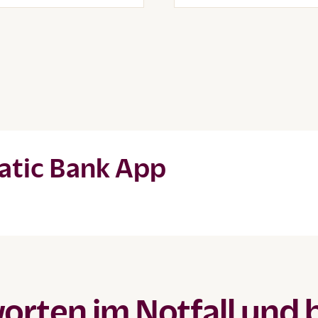
eatic Bank App
rten im Notfall und 