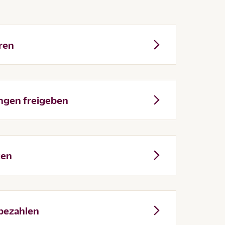
ren
ngen freigeben
zen
 bezahlen