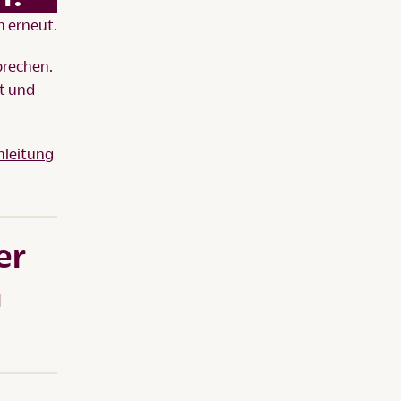
n erneut.
brechen.
ut und
nleitung
er
n