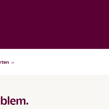
rten
oblem.