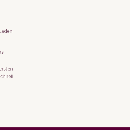
 Laden
as
ersten
schnell