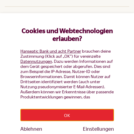
Hilfe
Cookies und Webtechnologien
Produkte
erlauben?
Hanseatic Bank und acht Partner
brauchen deine
Zustimmung (Klick auf „OK”) für vereinzelte
Datennutzungen
. Dazu werden Informationen auf
dem Gerät gespeichert oder abgerufen. Dies sind
zum Beispiel die IP-Adresse, Nutzer-ID oder
Browserinformationen. Damit können Nutzer auf
Drittseiten identifiziert werden (auch unter
Nutzung pseudonymisierter E-Mail-Adressen).
Außerdem können wir Erkenntnisse über passende
Produktentwicklungen gewinnen, das
Nutzerverhalten auf einzelnen Seiten auswerten,
Widerruf erklären
Anzeigen und Inhalte messen um diese auf unsere
Besucher abzustimmen (d.h. Nutzer mit Inhalten
OK
und Werbung wiederansprechen, die noch keinen
Impressum
|
Datenschutz
|
Datenschutz-Einstellungen
|
Produkt-Antrag gestellt haben, aber auch Nutzer,
Barrierefreiheit
die bereits Bestandskunden sind von
Ablehnen
Einstellungen
© Hanseatic Bank 2026
Werbekampagenen ausschließen). Mehr Infos zur
BLZ 201 207 00 · BIC HSTBDEHHXXX