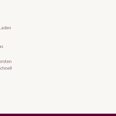
 Laden
as
ersten
schnell