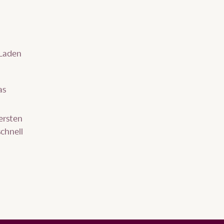
 Laden
as
ersten
schnell