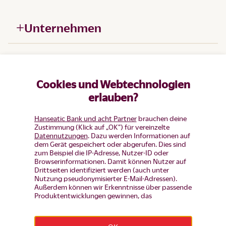
Unternehmen
Hilfe
Cookies und Webtechnologien
Produkte
erlauben?
Hanseatic Bank und acht Partner
brauchen deine
Zustimmung (Klick auf „OK”) für vereinzelte
Datennutzungen
. Dazu werden Informationen auf
dem Gerät gespeichert oder abgerufen. Dies sind
zum Beispiel die IP-Adresse, Nutzer-ID oder
Browserinformationen. Damit können Nutzer auf
Drittseiten identifiziert werden (auch unter
Nutzung pseudonymisierter E-Mail-Adressen).
Außerdem können wir Erkenntnisse über passende
Produktentwicklungen gewinnen, das
Nutzerverhalten auf einzelnen Seiten auswerten,
Widerruf erklären
Anzeigen und Inhalte messen um diese auf unsere
Besucher abzustimmen (d.h. Nutzer mit Inhalten