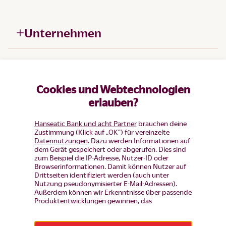
Unternehmen
Hilfe
Cookies und Webtechnologien
Produkte
erlauben?
Hanseatic Bank und acht Partner
brauchen deine
Zustimmung (Klick auf „OK”) für vereinzelte
Datennutzungen
. Dazu werden Informationen auf
dem Gerät gespeichert oder abgerufen. Dies sind
zum Beispiel die IP-Adresse, Nutzer-ID oder
Browserinformationen. Damit können Nutzer auf
Drittseiten identifiziert werden (auch unter
Nutzung pseudonymisierter E-Mail-Adressen).
Außerdem können wir Erkenntnisse über passende
Produktentwicklungen gewinnen, das
Nutzerverhalten auf einzelnen Seiten auswerten,
Widerruf erklären
Anzeigen und Inhalte messen um diese auf unsere