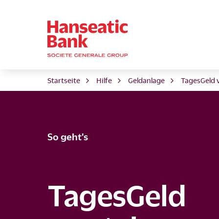
Startseite
Hilfe
Geldanlage
TagesGeld 
So geht's
TagesGeld