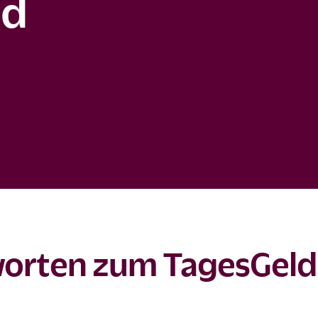
nd
worten zum TagesGeld