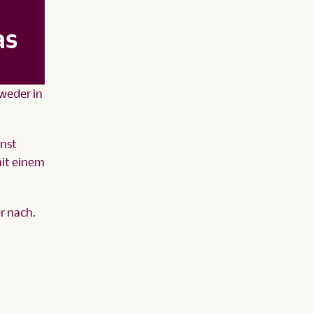
as
tweder in
nnst
mit einem
r nach.