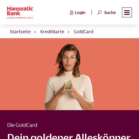
Login
Suche
Startseite
Kreditkarte
GoldCard
Die GoldCard
Dein goldener Alleskönner