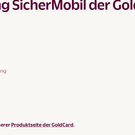
g SicherMobil der Gol
ung
serer
Produktseite der GoldCard
.