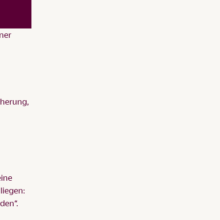
tner
cherung,
eine
liegen:
nden“.