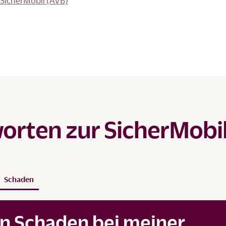
SicherMobil (AVB)
orten zur SicherMobi
Schaden
en Schaden bei meiner