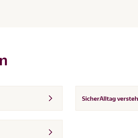
en
SicherAlltag verste