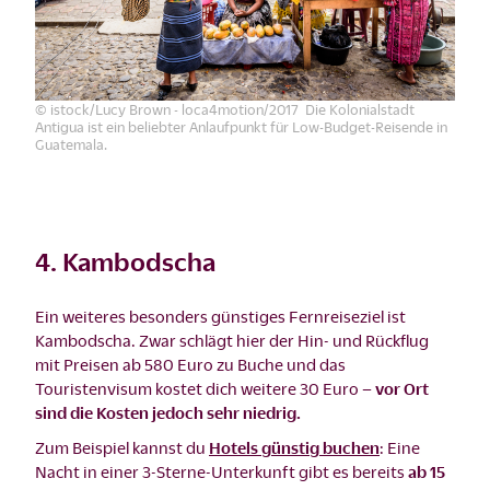
© istock/Lucy Brown - loca4motion/2017 Die Kolonialstadt
Antigua ist ein beliebter Anlaufpunkt für Low-Budget-Reisende in
Guatemala.
4. Kambodscha
Ein weiteres besonders günstiges Fernreiseziel ist
Kambodscha. Zwar schlägt hier der Hin- und Rückflug
mit Preisen ab 580 Euro zu Buche und das
Touristenvisum kostet dich weitere 30 Euro –
vor Ort
sind die Kosten jedoch sehr niedrig.
Zum Beispiel kannst du
Hotels günstig buchen
: Eine
Nacht in einer 3-Sterne-Unterkunft gibt es bereits
ab 15