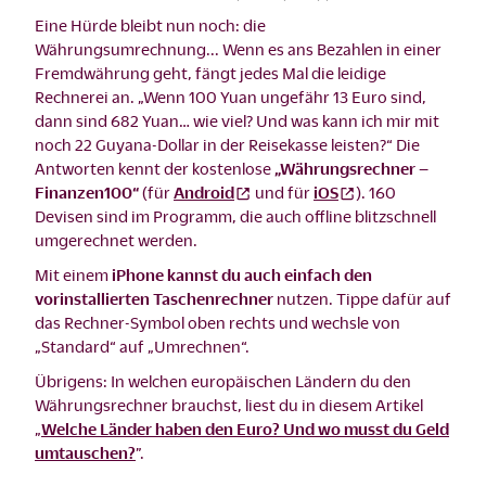
Eine Hürde bleibt nun noch: die
Währungsumrechnung... Wenn es ans Bezahlen in einer
Fremdwährung geht, fängt jedes Mal die leidige
Rechnerei an. „Wenn 100 Yuan ungefähr 13 Euro sind,
dann sind 682 Yuan… wie viel? Und was kann ich mir mit
noch 22 Guyana-Dollar in der Reisekasse leisten?“ Die
Antworten kennt der kostenlose
„Währungsrechner –
Finanzen100“
(für
Android
und für
iOS
). 160
Devisen sind im Programm, die auch offline blitzschnell
umgerechnet werden.
Mit einem
iPhone kannst du auch einfach den
vorinstallierten Taschenrechner
nutzen. Tippe dafür auf
das Rechner-Symbol oben rechts und wechsle von
„Standard“ auf „Umrechnen“.
Übrigens: In welchen europäischen Ländern du den
Währungsrechner brauchst, liest du in diesem Artikel
„
Welche Länder haben den Euro? Und wo musst du Geld
umtauschen?
”.