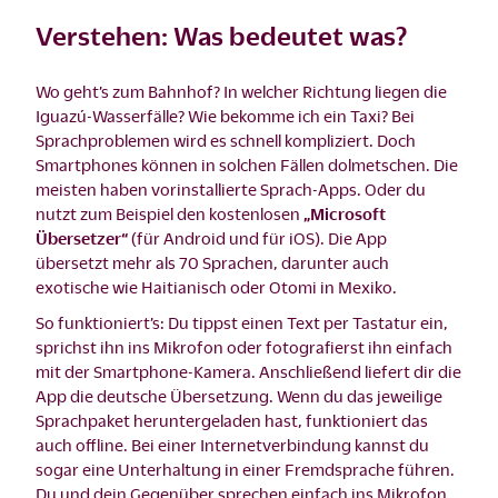
Verstehen: Was bedeutet was?
Wo geht’s zum Bahnhof? In welcher Richtung liegen die
Iguazú-Wasserfälle? Wie bekomme ich ein Taxi? Bei
Sprachproblemen wird es schnell kompliziert. Doch
Smartphones können in solchen Fällen dolmetschen. Die
meisten haben vorinstallierte Sprach-Apps. Oder du
nutzt zum Beispiel den kostenlosen
„Microsoft
Übersetzer“
(für Android und für iOS). Die App
übersetzt mehr als 70 Sprachen, darunter auch
exotische wie Haitianisch oder Otomi in Mexiko.
So funktioniert’s: Du tippst einen Text per Tastatur ein,
sprichst ihn ins Mikrofon oder fotografierst ihn einfach
mit der Smartphone-Kamera. Anschließend liefert dir die
App die deutsche Übersetzung. Wenn du das jeweilige
Sprachpaket heruntergeladen hast, funktioniert das
auch offline. Bei einer Internetverbindung kannst du
sogar eine Unterhaltung in einer Fremdsprache führen.
Du und dein Gegenüber sprechen einfach ins Mikrofon,