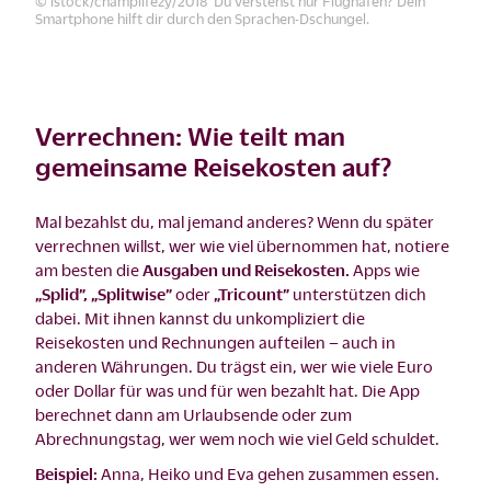
© istock/champlifezy/2018 Du verstehst nur Flughafen? Dein
Smartphone hilft dir durch den Sprachen-Dschungel.
Verrechnen: Wie teilt man
gemeinsame Reisekosten auf?
Mal bezahlst du, mal jemand anderes? Wenn du später
verrechnen willst, wer wie viel übernommen hat, notiere
am besten die
Ausgaben und Reisekosten.
Apps wie
„Splid”, „Splitwise”
oder
„Tricount”
unterstützen dich
dabei. Mit ihnen kannst du unkompliziert die
Reisekosten und Rechnungen aufteilen – auch in
anderen Währungen. Du trägst ein, wer wie viele Euro
oder Dollar für was und für wen bezahlt hat. Die App
berechnet dann am Urlaubsende oder zum
Abrechnungstag, wer wem noch wie viel Geld schuldet.
Beispiel:
Anna, Heiko und Eva gehen zusammen essen.