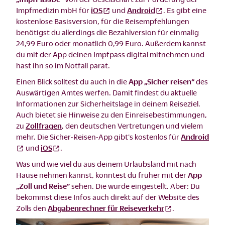
Impfmedizin mbH für
iOS
und
Android
. Es gibt eine
kostenlose Basisversion, für die Reisempfehlungen
benötigst du allerdings die Bezahlversion für einmalig
24,99 Euro oder monatlich 0,99 Euro. Außerdem kannst
du mit der App deinen Impfpass digital mitnehmen und
hast ihn so im Notfall parat.
Einen Blick solltest du auch in die
App „Sicher reisen“
des
Auswärtigen Amtes werfen. Damit findest du aktuelle
Informationen zur Sicherheitslage in deinem Reiseziel.
Auch bietet sie Hinweise zu den Einreisebestimmungen,
zu
Zollfragen
, den deutschen Vertretungen und vielem
mehr. Die Sicher-Reisen-App gibt's kostenlos für
Android
und
iOS
.
Was und wie viel du aus deinem Urlaubsland mit nach
Hause nehmen kannst, konntest du früher mit der
App
„Zoll und Reise”
sehen. Die wurde eingestellt. Aber: Du
bekommst diese Infos auch direkt auf der Website des
Zolls den
Abgabenrechner für Reiseverkehr
.