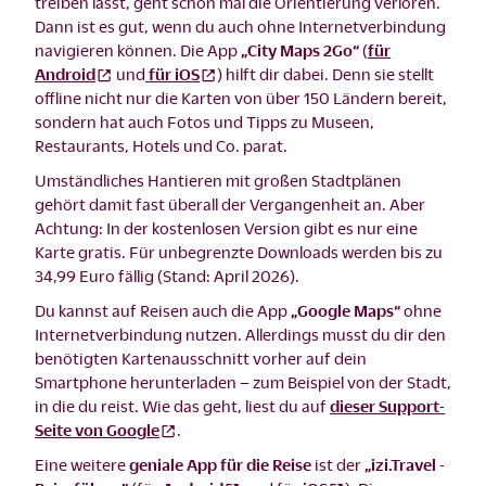
treiben lässt, geht schon mal die Orientierung verloren.
Dann ist es gut, wenn du auch ohne Internetverbindung
navigieren können. Die App
„City Maps 2Go“
(
für
Android
und
für iOS
) hilft dir dabei. Denn sie stellt
offline nicht nur die Karten von über 150 Ländern bereit,
sondern hat auch Fotos und Tipps zu Museen,
Restaurants, Hotels und Co. parat.
Umständliches Hantieren mit großen Stadtplänen
gehört damit fast überall der Vergangenheit an. Aber
Achtung: In der kostenlosen Version gibt es nur eine
Karte gratis. Für unbegrenzte Downloads werden bis zu
34,99 Euro fällig (Stand: April 2026).
Du kannst auf Reisen auch die App
„Google Maps“
ohne
Internetverbindung nutzen. Allerdings musst du dir den
benötigten Kartenausschnitt vorher auf dein
Smartphone herunterladen – zum Beispiel von der Stadt,
in die du reist. Wie das geht, liest du auf
dieser Support-
Seite von Google
.
Eine weitere
geniale App für die Reise
ist der
„izi.Travel -