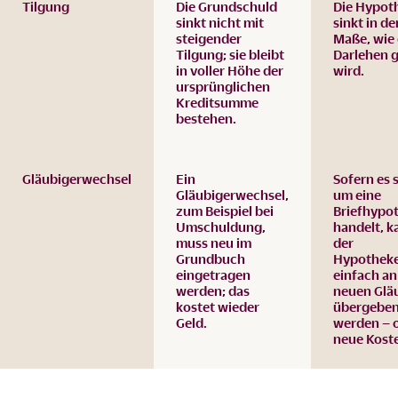
Tilgung
Die Grundschuld
Die Hypot
sinkt nicht mit
sinkt in d
steigender
Maße, wie
Tilgung; sie bleibt
Darlehen g
in voller Höhe der
wird.
ursprünglichen
Kreditsumme
bestehen.
Gläubigerwechsel
Ein
Sofern es 
Gläubigerwechsel,
um eine
zum Beispiel bei
Briefhypo
Umschuldung,
handelt, k
muss neu im
der
Grundbuch
Hypotheke
eingetragen
einfach an
werden; das
neuen Glä
kostet wieder
übergebe
Geld.
werden – 
neue Kost