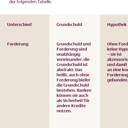
der folgenden Tabelle.
Unterschied
Grundschuld
Hypothek
Forderung
Grundschuld und
Ohne For
Forderung sind
keine Hyp
unabhängig
– sie ist
voneinander; die
akzessori
Grundschuld ist
und damit
abstrakt
. Das
an eine ko
heißt, auch ohne
Forderun
Forderung bleibt
gebunden
die Grundschuld
bestehen. Banken
können sie auch
als Sicherheit für
andere Kredite
nutzen.