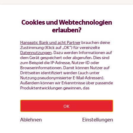
Cookies und Webtechnologien
erlauben?
Flexibel finanzieren, sicher
anlegen – deine digitale Bank für
Hanseatic Bank und acht Partner
brauchen deine
Zustimmung (Klick auf „OK”) für vereinzelte
moderne Lösungen
Datennutzungen
. Dazu werden Informationen auf
dem Gerät gespeichert oder abgerufen. Dies sind
zum Beispiel die IP-Adresse, Nutzer-ID oder
Browserinformationen. Damit können Nutzer auf
Drittseiten identifiziert werden (auch unter
Nutzung pseudonymisierter E-Mail-Adressen).
Außerdem können wir Erkenntnisse über passende
Kredite und sichere Geldanlagen
Produktentwicklungen gewinnen, das
Nutzerverhalten auf einzelnen Seiten auswerten,
Anzeigen und Inhalte messen um diese auf unsere
Besucher abzustimmen (d.h. Nutzer mit Inhalten
OK
und Werbung wiederansprechen, die noch keinen
Produkt-Antrag gestellt haben, aber auch Nutzer,
die bereits Bestandskunden sind von
Ablehnen
Einstellungen
Werbekampagenen ausschließen). Mehr Infos zur
Einwilligung inkl. Widerrufsmöglichkeit und zu
Wir sind für dich da