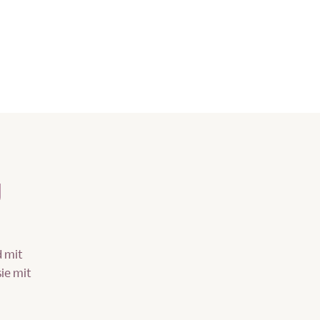
g
d mit
ie mit