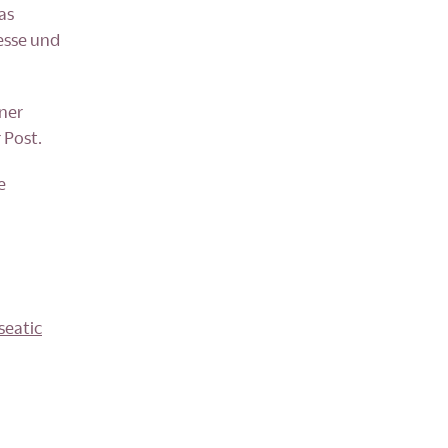
as
esse und
ner
 Post.
e
seatic