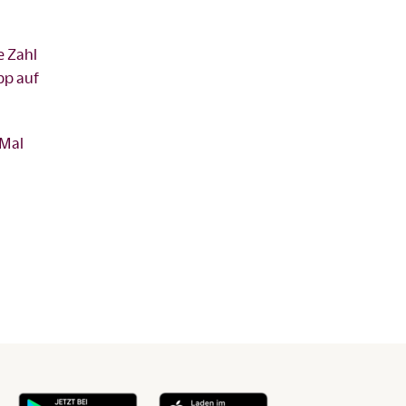
e Zahl
pp auf
 Mal