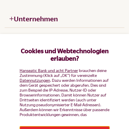
Unternehmen
Hilfe
Cookies und Webtechnologien
Produkte
erlauben?
Hanseatic Bank und acht Partner
brauchen deine
Zustimmung (Klick auf „OK”) für vereinzelte
Datennutzungen
. Dazu werden Informationen auf
dem Gerät gespeichert oder abgerufen. Dies sind
zum Beispiel die IP-Adresse, Nutzer-ID oder
Browserinformationen. Damit können Nutzer auf
Drittseiten identifiziert werden (auch unter
Nutzung pseudonymisierter E-Mail-Adressen).
Außerdem können wir Erkenntnisse über passende
Produktentwicklungen gewinnen, das
Nutzerverhalten auf einzelnen Seiten auswerten,
Widerruf erklären
Anzeigen und Inhalte messen um diese auf unsere