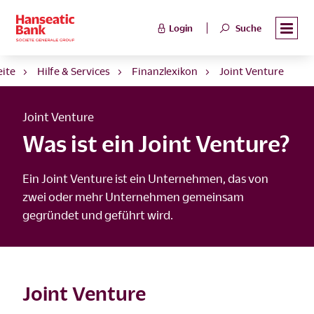
Login
Suche
eite
Hilfe & Services
Finanzlexikon
Joint Venture
Joint Venture
Was ist ein Joint Venture?
Ein Joint Venture ist ein Unternehmen, das von
zwei oder mehr Unternehmen gemeinsam
gegründet und geführt wird.
Joint Venture