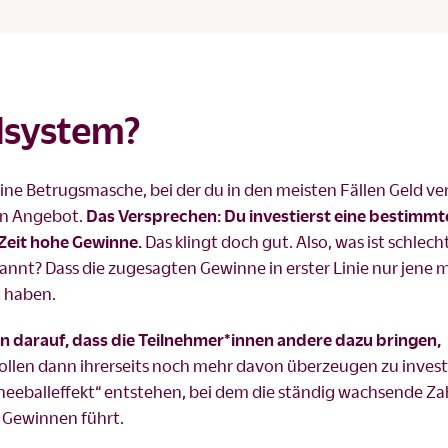
llsystem?
 eine Betrugsmasche, bei der du in den meisten Fällen Geld verl
en Angebot.
Das Versprechen: Du investierst eine bestimmt
Zeit hohe Gewinne.
Das klingt doch gut. Also, was ist schlec
nt? Dass die zugesagten Gewinne in erster Linie nur jene 
ht haben.
on darauf, dass die Teilnehmer*innen andere dazu bringen,
ollen dann ihrerseits noch mehr davon überzeugen zu invest
chneeballeffekt“ entstehen, bei dem die ständig wachsende Za
 Gewinnen führt.