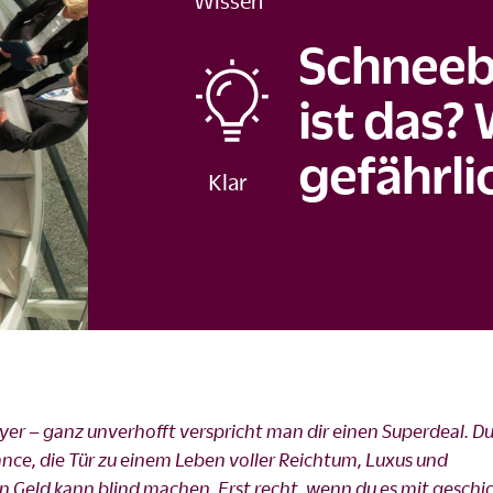
Wissen
Schneeb
ist das?
gefährli
yer – ganz unverhofft verspricht man dir einen Superdeal. D
ance, die Tür zu einem Leben voller Reichtum, Luxus und
n Geld kann blind machen. Erst recht, wenn du es mit geschi