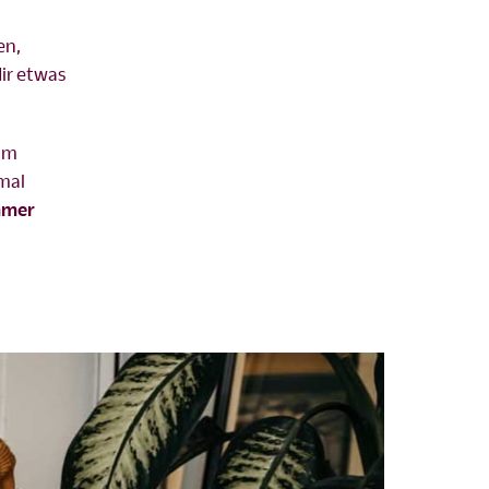
en,
dir etwas
zum
mal
immer