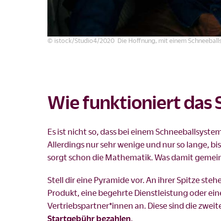
© istock/Studio4/2020 Die Hoffnung, mit einem Schneeballs
Wie funktioniert das 
Es ist nicht so, dass bei einem Schneeballsys
Allerdings nur sehr wenige und nur so lange, b
sorgt schon die Mathematik. Was damit gemeint 
Stell dir eine Pyramide vor. An ihrer Spitze st
Produkt, eine begehrte Dienstleistung oder ein
Vertriebspartner*innen an. Diese sind die zwei
Startgebühr bezahlen.