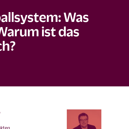
allsystem: Was
 Warum ist das
ch?
u
ckten