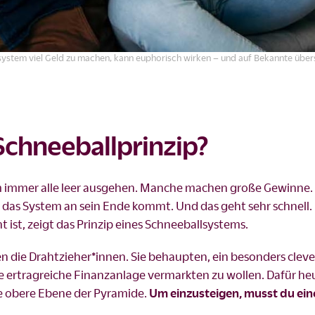
ystem viel Geld zu machen, kann euphorisch wirken – und auf Bekannte über
Schneeballprinzip?
tem immer alle leer ausgehen. Manche machen große Gewinne.
is das System an sein Ende kommt. Und das geht sehr schnell.
ist, zeigt das Prinzip eines Schneeballsystems.
ehen die Drahtzieher*innen. Sie behaupten, ein besonders cleve
e ertragreiche Finanzanlage vermarkten zu wollen. Dafür heu
te obere Ebene der Pyramide.
Um einzusteigen, musst du ein