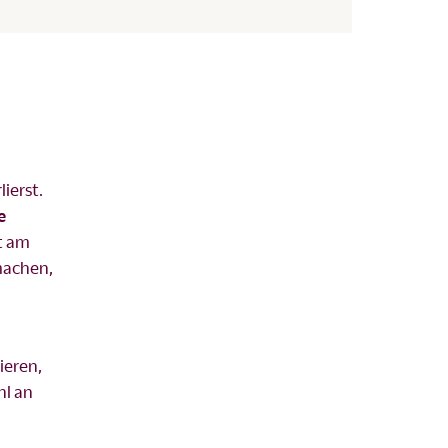
ierst.
e
ht am
machen,
ieren,
hl an