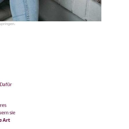
springen.
 Dafür
res
ern sie
e Art