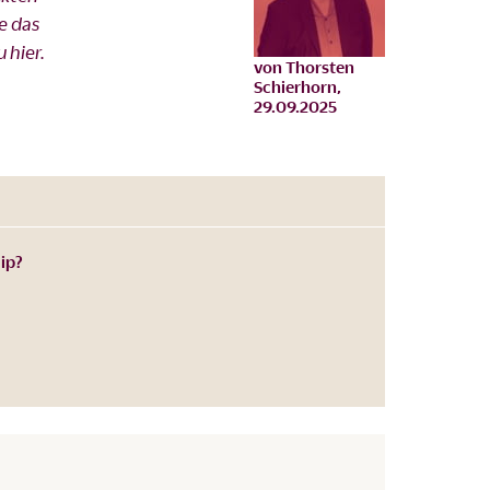
e das
 hier.
von
Thorsten
Schierhorn
,
29.09.2025
ip?