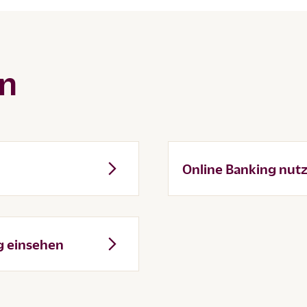
en
Online Banking nut
g einsehen