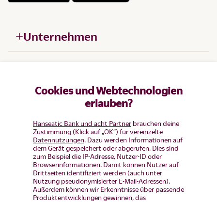
Unternehmen
Hilfe
Cookies und Webtechnologien
Produkte
erlauben?
Hanseatic Bank und acht Partner
brauchen deine
Zustimmung (Klick auf „OK”) für vereinzelte
Datennutzungen
. Dazu werden Informationen auf
dem Gerät gespeichert oder abgerufen. Dies sind
zum Beispiel die IP-Adresse, Nutzer-ID oder
Browserinformationen. Damit können Nutzer auf
Drittseiten identifiziert werden (auch unter
Nutzung pseudonymisierter E-Mail-Adressen).
Außerdem können wir Erkenntnisse über passende
Produktentwicklungen gewinnen, das
Nutzerverhalten auf einzelnen Seiten auswerten,
Widerruf erklären
Anzeigen und Inhalte messen um diese auf unsere