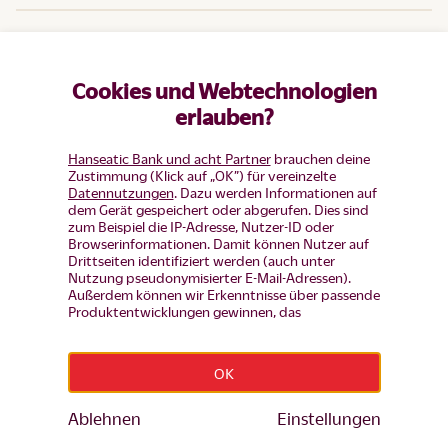
Hilfe
Cookies und Webtechnologien
Produkte
erlauben?
Hanseatic Bank und acht Partner
brauchen deine
Zustimmung (Klick auf „OK”) für vereinzelte
Datennutzungen
. Dazu werden Informationen auf
dem Gerät gespeichert oder abgerufen. Dies sind
zum Beispiel die IP-Adresse, Nutzer-ID oder
Browserinformationen. Damit können Nutzer auf
Drittseiten identifiziert werden (auch unter
Nutzung pseudonymisierter E-Mail-Adressen).
Außerdem können wir Erkenntnisse über passende
Produktentwicklungen gewinnen, das
Nutzerverhalten auf einzelnen Seiten auswerten,
Widerruf erklären
Anzeigen und Inhalte messen um diese auf unsere
Besucher abzustimmen (d.h. Nutzer mit Inhalten
OK
und Werbung wiederansprechen, die noch keinen
Impressum
|
Datenschutz
|
Datenschutz-Einstellungen
|
Produkt-Antrag gestellt haben, aber auch Nutzer,
Barrierefreiheit
die bereits Bestandskunden sind von
Ablehnen
Einstellungen
© Hanseatic Bank 2026
Werbekampagenen ausschließen). Mehr Infos zur
BLZ 201 207 00 · BIC HSTBDEHHXXX
Einwilligung inkl. Widerrufsmöglichkeit und zu