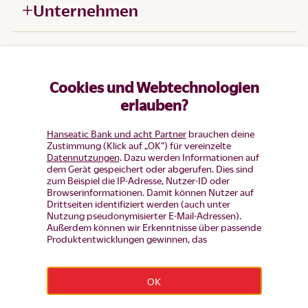
Unternehmen
Hilfe
Cookies und Webtechnologien
Produkte
erlauben?
Hanseatic Bank und acht Partner
brauchen deine
Zustimmung (Klick auf „OK”) für vereinzelte
Datennutzungen
. Dazu werden Informationen auf
dem Gerät gespeichert oder abgerufen. Dies sind
zum Beispiel die IP-Adresse, Nutzer-ID oder
Browserinformationen. Damit können Nutzer auf
Drittseiten identifiziert werden (auch unter
Nutzung pseudonymisierter E-Mail-Adressen).
Außerdem können wir Erkenntnisse über passende
Produktentwicklungen gewinnen, das
Nutzerverhalten auf einzelnen Seiten auswerten,
Widerruf erklären
Anzeigen und Inhalte messen um diese auf unsere
Besucher abzustimmen (d.h. Nutzer mit Inhalten
OK
und Werbung wiederansprechen, die noch keinen
Impressum
|
Datenschutz
|
Datenschutz-Einstellungen
|
Produkt-Antrag gestellt haben, aber auch Nutzer,
Barrierefreiheit