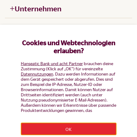
Unternehmen
Hilfe
Cookies und Webtechnologien
Produkte
erlauben?
Hanseatic Bank und acht Partner
brauchen deine
Zustimmung (Klick auf „OK”) für vereinzelte
Datennutzungen
. Dazu werden Informationen auf
dem Gerät gespeichert oder abgerufen. Dies sind
zum Beispiel die IP-Adresse, Nutzer-ID oder
Browserinformationen. Damit können Nutzer auf
Drittseiten identifiziert werden (auch unter
Nutzung pseudonymisierter E-Mail-Adressen).
Außerdem können wir Erkenntnisse über passende
Produktentwicklungen gewinnen, das
Nutzerverhalten auf einzelnen Seiten auswerten,
Widerruf erklären
Anzeigen und Inhalte messen um diese auf unsere
Besucher abzustimmen (d.h. Nutzer mit Inhalten
OK
und Werbung wiederansprechen, die noch keinen
Impressum
|
Datenschutz
|
Datenschutz-Einstellungen
|
Produkt-Antrag gestellt haben, aber auch Nutzer,
Barrierefreiheit