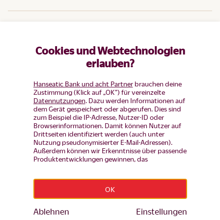
Hilfe
Cookies und Webtechnologien
Produkte
erlauben?
Hanseatic Bank und acht Partner
brauchen deine
Zustimmung (Klick auf „OK”) für vereinzelte
Datennutzungen
. Dazu werden Informationen auf
dem Gerät gespeichert oder abgerufen. Dies sind
zum Beispiel die IP-Adresse, Nutzer-ID oder
Browserinformationen. Damit können Nutzer auf
Drittseiten identifiziert werden (auch unter
Nutzung pseudonymisierter E-Mail-Adressen).
Außerdem können wir Erkenntnisse über passende
Produktentwicklungen gewinnen, das
Nutzerverhalten auf einzelnen Seiten auswerten,
Widerruf erklären
Anzeigen und Inhalte messen um diese auf unsere
Besucher abzustimmen (d.h. Nutzer mit Inhalten
OK
und Werbung wiederansprechen, die noch keinen
Impressum
|
Datenschutz
|
Datenschutz-Einstellungen
|
Produkt-Antrag gestellt haben, aber auch Nutzer,
Barrierefreiheit
die bereits Bestandskunden sind von
Ablehnen
Einstellungen
© Hanseatic Bank 2026
Werbekampagenen ausschließen). Mehr Infos zur
BLZ 201 207 00 · BIC HSTBDEHHXXX