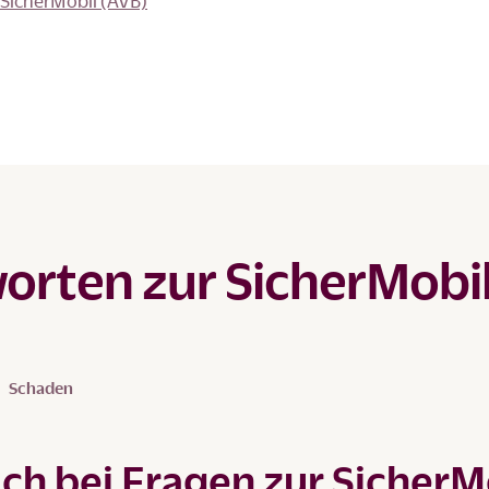
SicherMobil (AVB)
orten zur SicherMobi
Schaden
ch bei Fragen zur SicherM