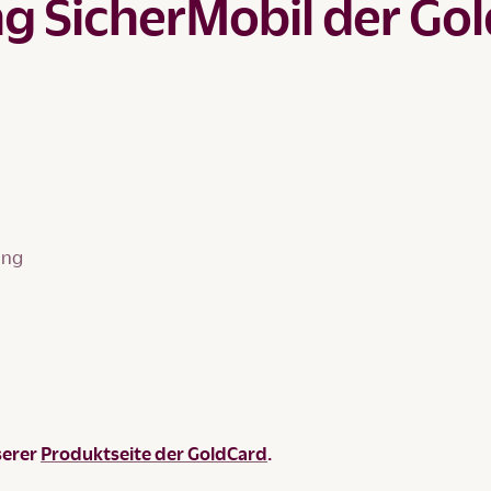
g SicherMobil der Gol
ung
serer
Produktseite der GoldCard
.