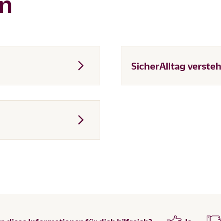
en
SicherAlltag verste