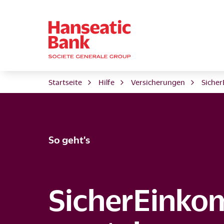
Startseite
Hilfe
Versicherungen
Siche
So geht's
SicherEink