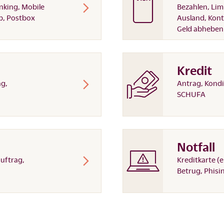
nking, Mobile
Bezahlen, Lim
p, Postbox
Ausland, Kon
Geld abheben
Kredit
ag,
Antrag, Kondi
SCHUFA
Notfall
auftrag,
Kreditkarte (
Betrug, Phisi