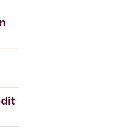
en
dit