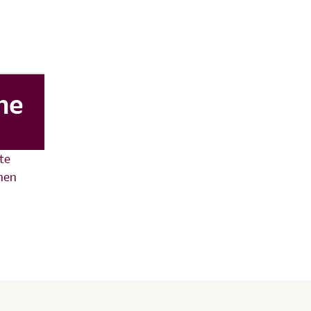
ne
te
amen