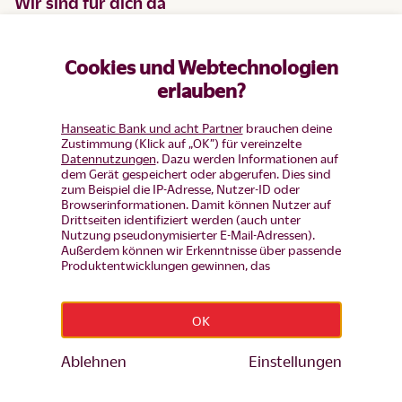
Wir sind für dich da
Hier bekommst du Hilfe bei Problemen und Antworten zu
deinen Fragen:
Cookies und Webtechnologien
erlauben?
Kontaktformular
Hanseatic Bank und acht Partner
brauchen deine
Hilfe
Zustimmung (Klick auf „OK”) für vereinzelte
Datennutzungen
. Dazu werden Informationen auf
dem Gerät gespeichert oder abgerufen. Dies sind
zum Beispiel die IP-Adresse, Nutzer-ID oder
Browserinformationen. Damit können Nutzer auf
Drittseiten identifiziert werden (auch unter
Nutzung pseudonymisierter E-Mail-Adressen).
Außerdem können wir Erkenntnisse über passende
Produktentwicklungen gewinnen, das
Nutzerverhalten auf einzelnen Seiten auswerten,
Unternehmen
Anzeigen und Inhalte messen um diese auf unsere
Besucher abzustimmen (d.h. Nutzer mit Inhalten
OK
und Werbung wiederansprechen, die noch keinen
Produkt-Antrag gestellt haben, aber auch Nutzer,
Hilfe
die bereits Bestandskunden sind von
Ablehnen
Einstellungen
Werbekampagenen ausschließen). Mehr Infos zur
Einwilligung inkl. Widerrufsmöglichkeit und zu