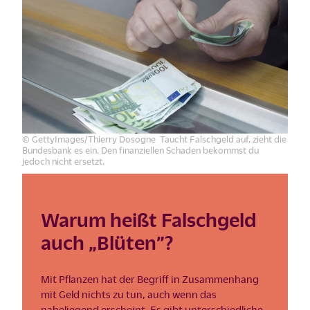
© GettyImages/Thierry Dosogne Taucht Falschgeld auf, zieht die
Bundesbank es ein. Den finanziellen Schaden bekommst du
jedoch nicht ersetzt.
Warum heißt Falschgeld
auch „Blüten”?
Mit Pflanzen hat der Begriff in Zusammenhang
mit Geld nichts zu tun, auch wenn das
naheliegend erscheint. Es gibt unterschiedliche