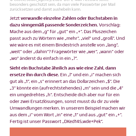
besonders geschützt sein, da man viele Passwörter per Mail
zurücksetzen und damit aushebeln kann.
Jetzt
verwandle einzelne Zahlen oder Buchstaben in
dazu sinngemäß passende Sonderzeichen.
Vorschlag:
Mache aus dem „g“ für „gut“ ein „+“. Das Pluszeichen
passt auch zu Wörtern wie „mehr“, „viel“ und „groß“. Und
wie wäre es mit einem Bindestrich anstelle von „lang“,
„weit“ oder „dahin“? Fragewörter wie „wer“, „wann“ oder
„wo“ änderst du einfach in ein „?“.
Sieht ein Buchstabe ähnlich aus wie eine Zahl, dann
ersetze ihn durch diese.
Ein „l“ und ein „i“ machen sich
gut als „1“, ein „s“ erinnert an das Dollarzeichen „$“. Die
„3“ könnte ein (aufrechtstehendes) „m“ sein und die „4“
ein umgedrehtes „h“. Entscheide dich aber nur für ein
oder zwei Ersatzlösungen, sonst musst du dir zu viele
Umwandlungen merken. In unserem Beispiel machen wir
aus dem „i“ vom Wort „in“ eine „1“ und aus „gut“ ein „+“.
Fertig ist unser Passwort „DKed14S,wde+Pek“.