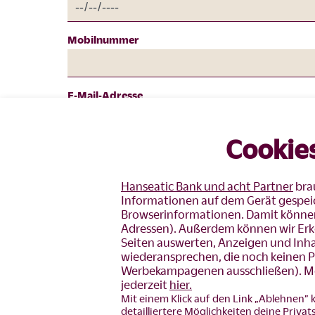
Mobilnummer
E-Mail-Adresse
Cookie
Der Verwendung der E-Mail-Adresse kann jederz
Kosten außer den Übermittlungskosten nach de
Hanseatic Bank und acht Partner
brau
Informationen auf dem Gerät gespeich
Weiter
Browserinformationen. Damit können 
Adressen). Außerdem können wir Erk
Seiten auswerten, Anzeigen und Inh
* Pflichtfelder
wiederansprechen, die noch keinen P
Werbekampagenen ausschließen). Mehr
jederzeit
hier.
Mit einem Klick auf den Link „Ablehnen” 
detailliertere Möglichkeiten deine Priva