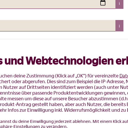
i
i
i
s und Webtechnologien er
eit widersprochen werden. Hierfür entstehen keine
n Basistarifen.
chen deine Zustimmung (Klick auf „OK”) für vereinzelte
Dat
ert oder abgerufen. Dies sind zum Beispiel die IP-Adresse, 
Nutzer auf Drittseiten identifiziert werden (auch unter Nu
enntnisse über passende Produktentwicklungen gewinnen, d
alte messen um diese auf unsere Besucher abzustimmen (d.h
rodukt-Antrag gestellt haben, aber auch Nutzer, die bereit
 Infos zur Einwilligung inkl. Widerrufsmöglichkeit und zu 
kannst du deine Einwilligung jederzeit ablehnen. Mit einem Klick au
tsphäre-Einstellungen zu verändern.