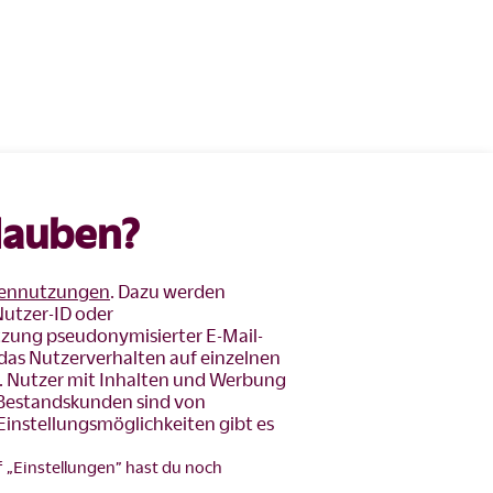
lauben?
ennutzungen
. Dazu werden
Nutzer-ID oder
tzung pseudonymisierter E-Mail-
as Nutzerverhalten auf einzelnen
. Nutzer mit Inhalten und Werbung
s Bestandskunden sind von
Einstellungsmöglichkeiten gibt es
f „Einstellungen” hast du noch